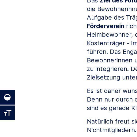
Das
Ziel des För
die Bewohnerinn
Aufgabe des Träg
Förderverein
ric
Heimbewohner, di
Kostenträger - i
führen. Das Enga
Bewohnerinnen u
zu integrieren. D
Zielsetzung unte
Es ist daher wüns
Denn nur durch di
sind es gerade K
Natürlich freut s
Nichtmitgliedern.