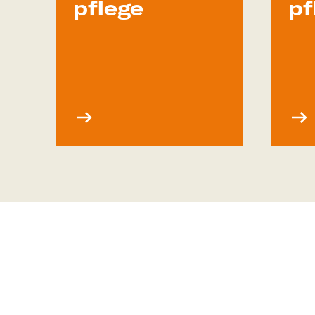
pflege
pf