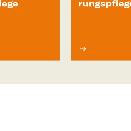
lege
rungs­pfleg