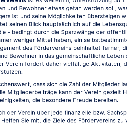
dervereins
ist es weiterhin, Unterstützung dort 
en und Bewohner etwas getan werden soll, was
ers ist und seine Möglichkeiten übersteigen w
htet seinen Blick hauptsächlich auf die Lebensqu
e - bedingt durch die Sparzwänge der öffentl
mmer weniger Mittel haben, ein selbstbestimm
gement des Fördervereins beinhaltet ferner, d
nd Bewohner in das gemeinschaftliche Leben 
er Verein fördert daher vielfältige Aktivitäten, d
rstützen.
chenswert, dass sich die Zahl der Mitglieder l
e Mitgliederbeiträge kann der Verein gezielt Hil
leinigkeiten, die besondere Freude bereiten.
ich der Verein über jede finanzielle bzw. Sach
 Helfen Sie mit, die Ziele des Fördervereins zu 