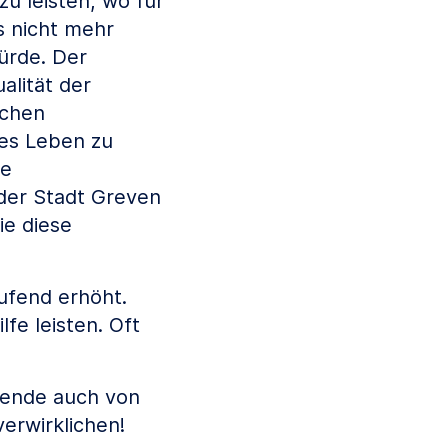
zu leisten, wo für
 nicht mehr
ürde. Der
alität der
ichen
tes Leben zu
ie
der Stadt Greven
ie diese
aufend erhöht.
fe leisten. Oft
spende auch von
verwirklichen!