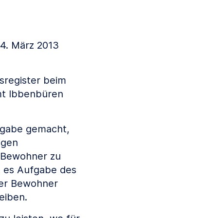
4. März 2013
sregister beim
mt Ibbenbüren
ufgabe gemacht,
igen
d Bewohner zu
t es Aufgabe des
der Bewohner
leiben.