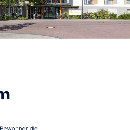
im
r Bewohner die