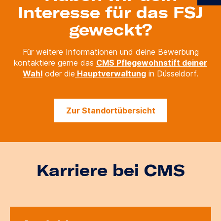
Interesse für das FSJ
geweckt?
Für weitere Informationen und deine Bewerbung
kontaktiere gerne das
CMS Pflegewohnstift deiner
Wahl
oder die
Hauptverwaltung
in Düsseldorf.
Zur Standortübersicht
Karriere bei CMS