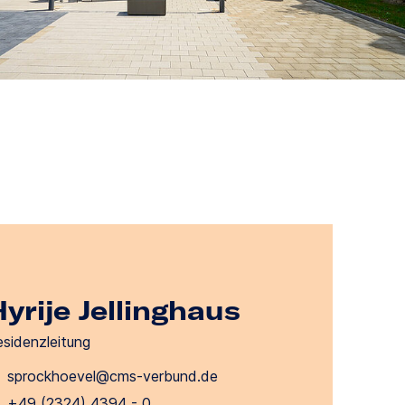
yrije Jellinghaus
sidenzleitung
sprockhoevel@cms-verbund.de
+49 (2324) 4394 - 0