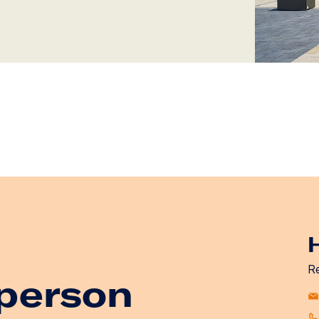
H
Re
person