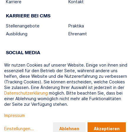
Karriere
Kontakt
KARRIERE BEI CMS
Stellenangebote
Praktika
Ausbildung
Ehrenamt
SOCIAL MEDIA
Wir nutzen Cookies auf unserer Website. Einige von ihnen sind
essenziell für den Betrieb der Seite, während andere uns
helfen, diese Website und die Nutzererfahrung zu verbessern
(Tracking Cookies). Sie können entscheiden, welche Cookies
Sie zulassen. Eine Änderung Ihrer Auswahl ist jederzeit in der
KOOPERATIONSPARTNER
Datenschutzerklärung
möglich. Bitte beachten Sie, dass bei
einer Ablehnung womöglich nicht mehr alle Funktionalitäten
der Seite zur Verfügung stehen.
Impressum
© CMS-Verbund.de 2026
Datenschutz
Impressum
Compliance / LkSG
Sitemap
Gender Disclaimer
Einstellungen
...
Ablehnen
Akzeptieren