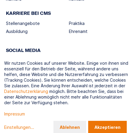
KARRIERE BEI CMS
Stellenangebote
Praktika
Ausbildung
Ehrenamt
SOCIAL MEDIA
Wir nutzen Cookies auf unserer Website. Einige von ihnen sind
essenziell für den Betrieb der Seite, während andere uns
helfen, diese Website und die Nutzererfahrung zu verbessern
(Tracking Cookies). Sie können entscheiden, welche Cookies
KOOPERATIONSPARTNER
Sie zulassen. Eine Änderung Ihrer Auswahl ist jederzeit in der
Datenschutzerklärung
möglich. Bitte beachten Sie, dass bei
einer Ablehnung womöglich nicht mehr alle Funktionalitäten
der Seite zur Verfügung stehen.
Impressum
© CMS-Verbund.de 2026
Datenschutz
Impressum
Compliance / LkSG
Sitemap
Gender Disclaimer
Einstellungen
...
Ablehnen
Akzeptieren