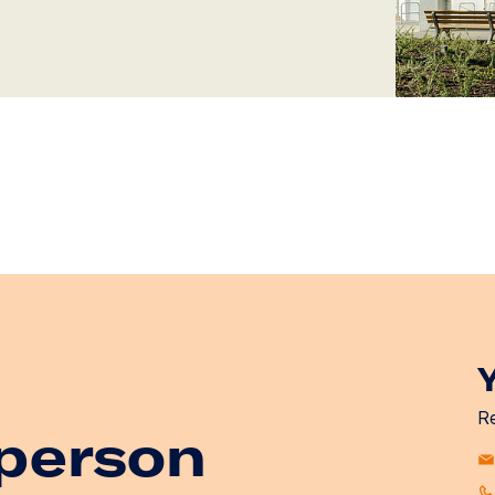
Re
person