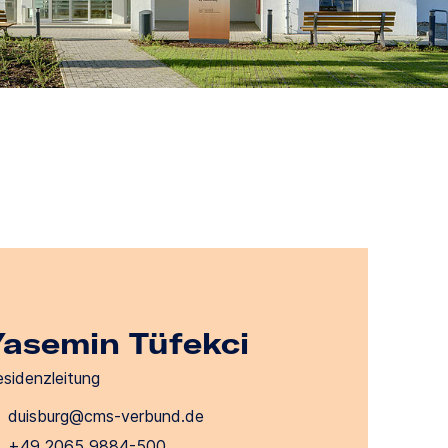
Yasemin Tüfekci
sidenzleitung
duisburg@cms-verbund.de
+49 2065 9884-500