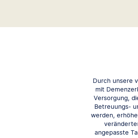
Durch unsere 
mit Demenzerkr
Versorgung, di
Betreuungs- u
werden, erhöhen
veränderten
angepasste Ta