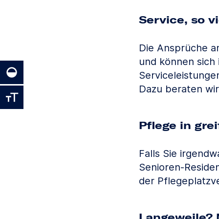
Service, so v
Die Ansprüche an
und können sich i
Serviceleistunge
Dazu beraten wir
Pflege in gre
Falls Sie irgend
Senioren-Reside
der Pflegeplatzv
Langeweile? 