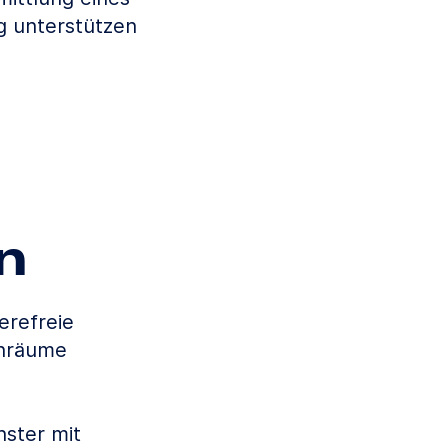
g unterstützen
n
erefreie
hnräume
ster mit