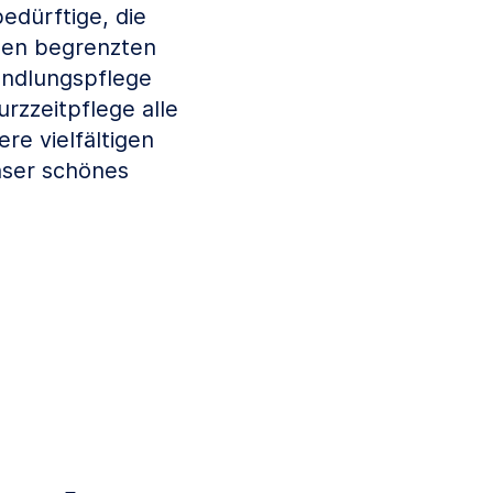
edürftige, die
nen begrenzten
andlungspflege
rzzeitpflege alle
re vielfältigen
nser schönes