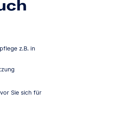
auch
flege z.B. in
tzung
or Sie sich für