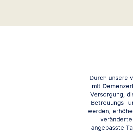
Durch unsere 
mit Demenzerkr
Versorgung, di
Betreuungs- u
werden, erhöhen
veränderten
angepasste Ta