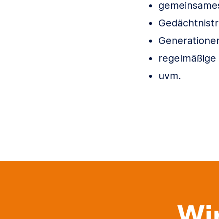
gemeinsames
Gedächtnistr
Generatione
regelmäßige
uvm.
Wi