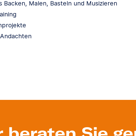
 Backen, Malen, Basteln und Musizieren
aining
nprojekte
 Andachten
r beraten Sie ge