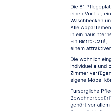
Die 81 Pflegeplä
einen Vorflur, e
Waschbecken un
Alle Appartement
in ein hausintern
Ein Bistro-Café,
einem attraktiv
Die wohnlich ein
individuelle und
Zimmer verfügen
eigene Möbel kö
Fürsorgliche Pfl
Bewohnerbedürfn
gehört vor allem