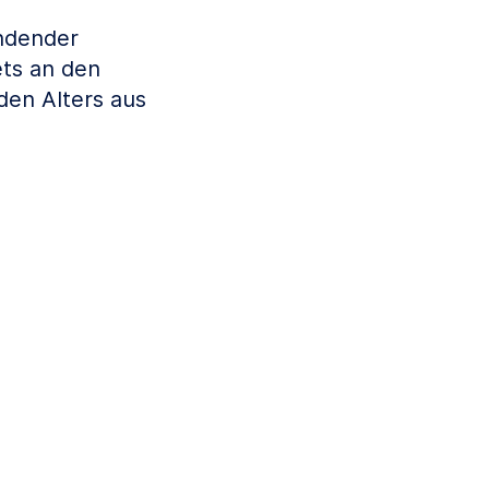
indender
ets an den
en Alters aus