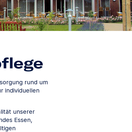
flege
rsorgung rund um
 individuellen
lität unserer
ndes Essen,
ltigen