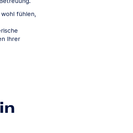
 Betreuung.
r wohl fühlen,
erische
n Ihrer
in