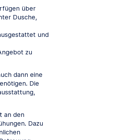
erfügen über
hter Dusche,
ausgestattet und
 Angebot zu
auch dann eine
enötigen. Die
usstattung,
t an den
mühungen. Dazu
nlichen