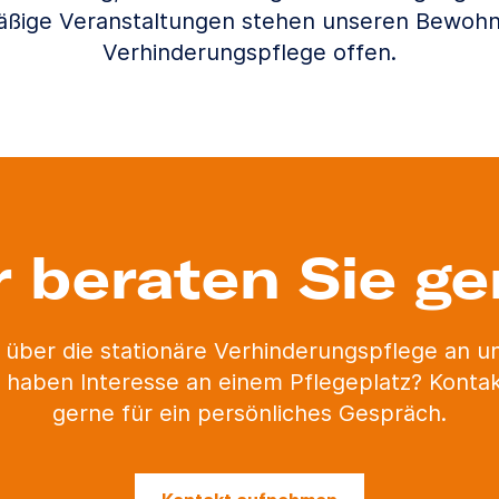
äßige Veranstaltungen stehen unseren Bewohn
Verhinderungspflege offen.
r beraten Sie ge
 über die stationäre Verhinderungspflege an 
 haben Interesse an einem Pflegeplatz? Kontak
gerne für ein persönliches Gespräch.