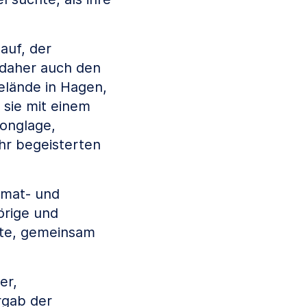
auf, der
 daher auch den
elände in Hagen,
 sie mit einem
Jonglage,
hr begeisterten
imat- und
örige und
tte, gemeinsam
er,
rgab der