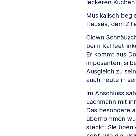
leckeren Kuchen
Musikalisch begl
Hauses, dem Zill
Clown Schnäuzche
beim Kaffeetrink
Er kommt aus Do
imposanten, silb
Ausgleich zu sei
auch heute in se
Im Anschluss sah
Lachmann mit ihr
Das besondere an
übernommen wurd
steckt. Sie üben
Kopf, wie die kle