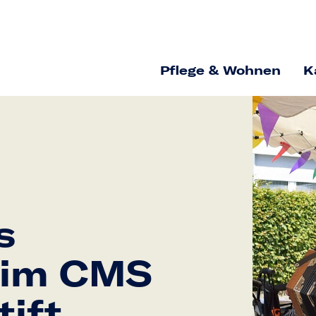
Pflege & Wohnen
K
s
 im CMS
ift