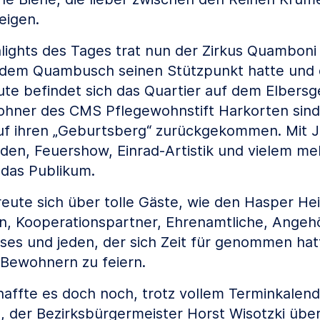
eigen.
hlights des Tages trat nun der Zirkus Quamboni 
f dem Quambusch seinen Stützpunkt hatte und
te befindet sich das Quartier auf dem Elbersg
ohner des CMS Pflegewohnstift Harkorten sind
auf ihren „Geburtsberg“ zurückgekommen. Mit 
en, Feuershow, Einrad-Artistik und vielem me
 das Publikum.
freute sich über tolle Gäste, wie den Hasper He
, Kooperationspartner, Ehrenamtliche, Angeh
ses und jeden, der sich Zeit für genommen ha
 Bewohnern zu feiern.
haffte es doch noch, trotz vollem Terminkalend
 der Bezirksbürgermeister Horst Wisotzki übe