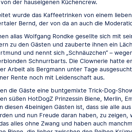
 von der hauseigenen Küchencrew.
eitet wurde das Kaffeetrinken von einem liebe
ertaler Bernd, der von da an auch die Moderat
n alias Wolfgang Rondke gesellte sich mit sei
ern zu den Gästen und zauberte ihnen ein Läche
rtmund und nennt sich „Schnäuzchen“ – wegen
erblonden Schnurrbarts. Die Clownerie hatte er 
ner Arbeit als Bergmann unter Tage ausgesucht
iner Rente noch mit Leidenschaft aus.
en die Gäste eine buntgemixte Trick-Dog-Show
en süßen HotDogZ Prinzessin Biene, Merlin, E
 diesen 4beinigen Gästen ist, dass sie alle au
en und nun Freude daran haben, zu zeigen, w
 das alles ohne Zwang und haben auch manchm
ine Biene, die lieber zwischen den Reihen Krüme