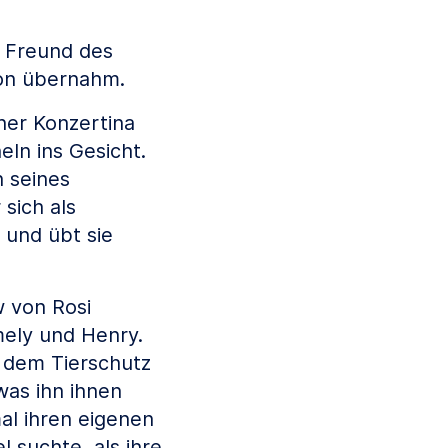
n Freund des
ion übernahm.
ner Konzertina
ln ins Gesicht.
 seines
sich als
 und übt sie
 von Rosi
mely und Henry.
s dem Tierschutz
as ihn ihnen
al ihren eigenen
l suchte, als ihre