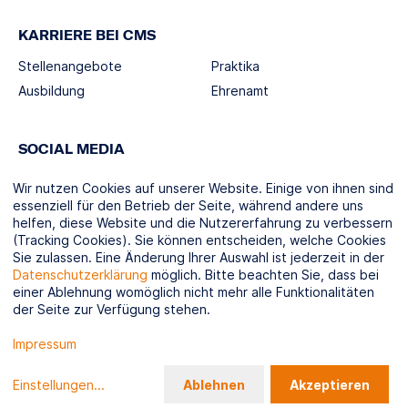
KARRIERE BEI CMS
Stellenangebote
Praktika
Ausbildung
Ehrenamt
SOCIAL MEDIA
Wir nutzen Cookies auf unserer Website. Einige von ihnen sind
essenziell für den Betrieb der Seite, während andere uns
helfen, diese Website und die Nutzererfahrung zu verbessern
(Tracking Cookies). Sie können entscheiden, welche Cookies
KOOPERATIONSPARTNER
Sie zulassen. Eine Änderung Ihrer Auswahl ist jederzeit in der
Datenschutzerklärung
möglich. Bitte beachten Sie, dass bei
einer Ablehnung womöglich nicht mehr alle Funktionalitäten
der Seite zur Verfügung stehen.
Impressum
© CMS-Verbund.de 2026
Datenschutz
Impressum
Compliance / LkSG
Sitemap
Gender Disclaimer
Einstellungen
...
Ablehnen
Akzeptieren