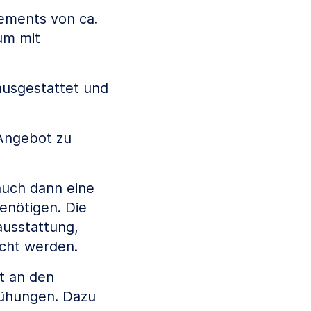
tements von ca.
um mit
ausgestattet und
 Angebot zu
auch dann eine
enötigen. Die
usstattung,
cht werden.
t an den
mühungen. Dazu