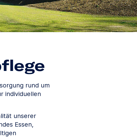
flege
rsorgung rund um
 individuellen
lität unserer
ndes Essen,
ltigen