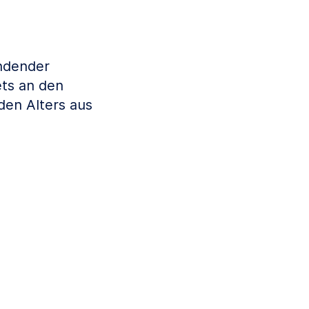
indender
ets an den
en Alters aus