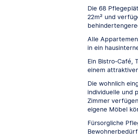
Die 68 Pflegeplä
22m² und verfüge
behindertengere
Alle Appartement
in ein hausintern
Ein Bistro-Café,
einem attraktiv
Die wohnlich ein
individuelle und
Zimmer verfügen
eigene Möbel kön
Fürsorgliche Pfl
Bewohnerbedürfn