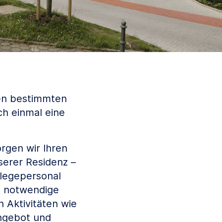
nen bestimmten
ch einmal eine
rgen wir Ihren
serer Residenz –
flegepersonal
e notwendige
 Aktivitäten wie
angebot und