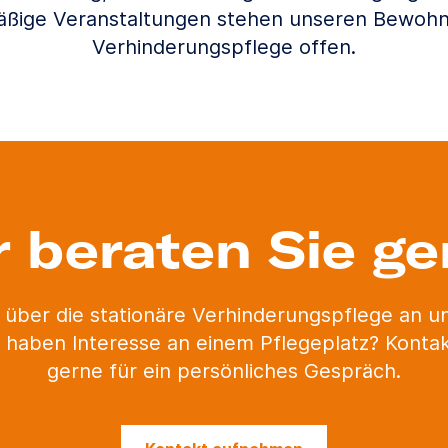
äßige Veranstaltungen stehen unseren Bewohn
Verhinderungspflege offen.
r beraten Sie ge
 über die stationäre Verhinderungspflege an 
 haben Interesse an einem Pflegeplatz? Kontak
gerne für ein persönliches Gespräch.